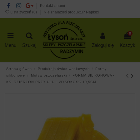
Kontakt z nami
Lista życzeń (
0
)
Nie znalazłeś produktu? Napisz!
0
Menu
Szukaj
Zaloguj się
Koszyk
Strona główna
Produkcja świec woskowych
Formy
silikonowe
Motyw pszczelarski
FORMA SILIKONOWA -
KŚ. DZIERŻON PRZY ULU - WYSOKOŚĆ 10,5CM