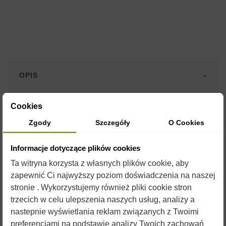
OPIS
Cookies
Formy silikonowe są wykonane z elastycznego i wytrzymałego
silikonu o plastycznych właściwościach umożliwiających
Zgody
Szczegóły
O Cookies
wielokrotne ich użycie.
Informacje dotyczące plików cookies
Przed uzupełnieniem formy płynnym woskiem, zaleca się
spryskanie jej silikonem w sprayu. Silikon jest jednocześnie
Ta witryna korzysta z własnych plików cookie, aby
konserwantem dla formy i czynnikiem ułatwiającym
zapewnić Ci najwyższy poziom doświadczenia na naszej
wyjmowanie gotowych świec.
stronie . Wykorzystujemy również pliki cookie stron
W naszym sklepie znajdą Państwo
formy na każdą okazję
. Do
trzecich w celu ulepszenia naszych usług, analizy a
doskonałego urozmaicenia produkcji świec
przydadzą się
nastepnie wyświetlania reklam związanych z Twoimi
barwniki i aromaty
które również można znaleźć w naszym
preferencjami na podstawie analizy Twoich zachowań