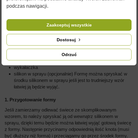
sklepie.
podczas nawigacji.
Przepis jak wykonać świecę z wosku pszczelego w kilku
prostych krokach:
Zaakceptuj wszystkie
Potrzebne będą:
Dostosuj
Forma silikonowa,
knot o odpowiedniej grubości, dobrany do wielkości
świeczki (im większa świeczka, tym grubszy knot)
Odrzuć
gumka recepturka
wykałaczka
silikon w sprayu (opcjonalnie) Formę można spryskać w
środku silikonem w sprayu jeśli jest to trudniejszy wzór
łatwiej ją będzie wyjąć.
1. Przygotowanie formy
Jeśli zamierzamy odlewać świece ze skomplikowanym
wzorem, to należy spryskać ją od wewnątrz silikonem w
sprayu, dzięki temu będzie można łatwiej wyjąć gotową świecę
z formy. Następnie przycinamy odpowiednią ilość knota (musi
być dłuższy niż forma) i przeciągamy go przez środek formy.