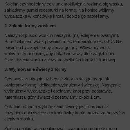
Kolejną czynnością w celu uniemożliwienia rozlania się wosku,
zakładamy gumki recepturki na formę. Na koniec wbijamy
wykałaczkę w końcówkę knota i dobrze go naprężamy.
2. Zalanie formy woskiem
Należy rozpuścić wosk w naczyniu (najlepiej emaliowanym).
Przed wlaniem wosk powinien mieć temperaturę ok. 60°C. Nie
powinien być zbyt zimny ani za gorący. Wlewamy wosk
wolnym strumieniem, aby dotarł we wszystkie zagłębienia.
Czas tężenia wosku zależy od wielkości formy silikonowej.
3. Wyjmowanie świecy z formy
Gdy wosk zastygnie aż będzie zimy to ściągamy gumki,
otwieramy formę i delikatnie wyjmujemy świeczkę. Następnie
wyjmujemy wykałaczkę i obcinamy knot przy podstawie,
natomiast u góry świeczki zostawiamy około 1 cm.
Ostatnim etapem wykończenia świecy jest "obrobienie"
nożykiem dołu świeczki a końcówkę knota można zamoczyć w
ciepłym wosku.
Zdjęcia są ilustracją poglądową i czasami przedmioty mogą