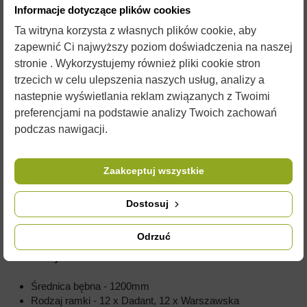
Informacje dotyczące plików cookies
Ta witryna korzysta z własnych plików cookie, aby
Miodarka z koszem kasetowym jest dobrym wyborem dla osób
zapewnić Ci najwyższy poziom doświadczenia na naszej
ceniącym sobie czas. Konstrukcja kosza pozwala na nie
stronie . Wykorzystujemy również pliki cookie stron
przekładanie ramek by odwirować obydwie strony. Kasety
trzecich w celu ulepszenia naszych usług, analizy a
wbudowane w kosz są to szuflady zabezpieczone drutem które
nastepnie wyświetlania reklam związanych z Twoimi
podtrzymuje sprężyna. Aby odwirować obydwie strony ramki
preferencjami na podstawie analizy Twoich zachowań
wystarczy włączyć miodarkę by odwirować jedną ze stron a
podczas nawigacji.
potem odwrócić bieg wirowania by odwirować drugą stronę
ramki. Mechanizmem działa siła odśrodkowa która w
zależności od kierunku wirowania odwróci ramkę.
Zaakceptuj wszystkie
Konstrukcja miodarki jest usztywniona i zabezpieczona
antykorozyjnie dzięki czemu posłuży na długie lata.
Dostosuj
Posiada blokadę elektryczną o zatrzymaniu awaryjnym po
otwarciu pokrywy podczas pracy miodarki.
Odrzuć
Parametry techniczne:
Średnica bębna - 1200mm
Rodzaj ramki - 12 x Dadant, 12 x Warszawska