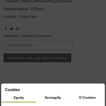
- DADANT, WARSZAWSKA POSZERZANA
Średnica bębna - 1200mm
Produkt - Classic line
Miodarka
Miodarka Kasetowa
Cookies
Zgody
Szczegóły
O Cookies
OPIS