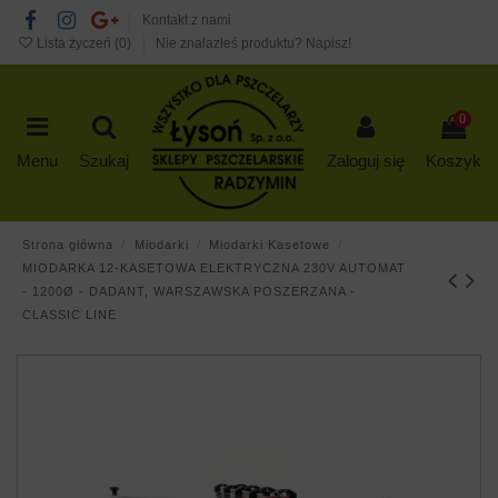
Kontakt z nami
Lista życzeń (
0
)
Nie znalazłeś produktu? Napisz!
0
Menu
Szukaj
Zaloguj się
Koszyk
Strona główna
Miodarki
Miodarki Kasetowe
MIODARKA 12-KASETOWA ELEKTRYCZNA 230V AUTOMAT
- 1200Ø - DADANT, WARSZAWSKA POSZERZANA -
CLASSIC LINE