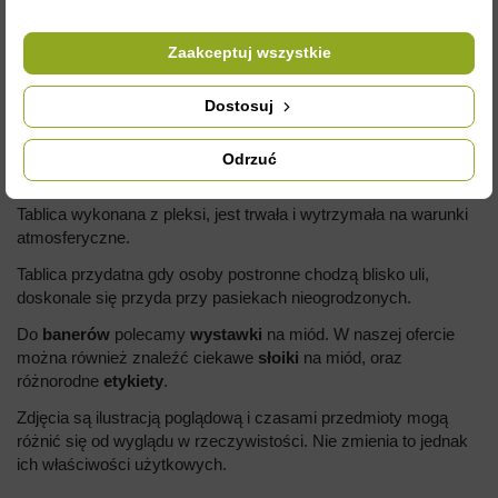
TABLICA OSTRZEGAWCZA
"UWAGA PSZCZOŁY"
Zaakceptuj wszystkie
Wymiary:
Dostosuj
Wysokość: 29,5 cm
Szerokość: 42 cm
Odrzuć
Grubość: 0,3mm
Tablica wykonana z pleksi, jest trwała i wytrzymała na warunki
atmosferyczne.
Tablica przydatna gdy osoby postronne chodzą blisko uli,
doskonale się przyda przy pasiekach nieogrodzonych.
Do
banerów
polecamy
wystawki
na miód. W naszej ofercie
można również znaleźć ciekawe
słoiki
na miód, oraz
różnorodne
etykiety
.
Zdjęcia są ilustracją poglądową i czasami przedmioty mogą
różnić się od wyglądu w rzeczywistości. Nie zmienia to jednak
ich właściwości użytkowych.