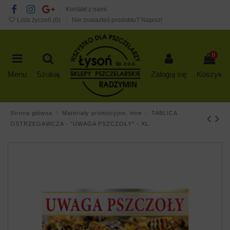
Kontakt z nami
Lista życzeń (
0
)
Nie znalazłeś produktu? Napisz!
0
Menu
Szukaj
Zaloguj się
Koszyk
Strona główna
Materiały promocyjne, inne
TABLICA
OSTRZEGAWCZA - "UWAGA PSZCZOŁY" - XL