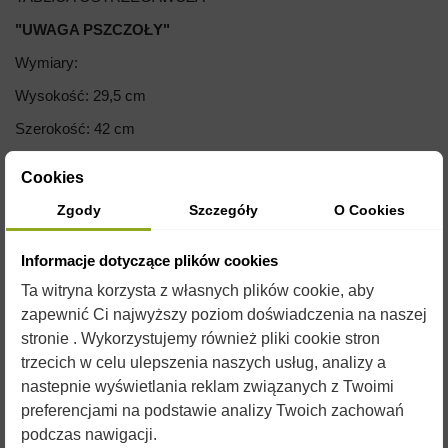
"UWAGA PSZCZOŁY"
Wymiary:
Wysokość: 29,5 cm
Szerokość: 42 cm
Grubość: 0,3mm
Cookies
Zgody
Szczegóły
O Cookies
Informacje dotyczące plików cookies
Ta witryna korzysta z własnych plików cookie, aby
zapewnić Ci najwyższy poziom doświadczenia na naszej
stronie . Wykorzystujemy również pliki cookie stron
trzecich w celu ulepszenia naszych usług, analizy a
nastepnie wyświetlania reklam związanych z Twoimi
OPIS
preferencjami na podstawie analizy Twoich zachowań
podczas nawigacji.