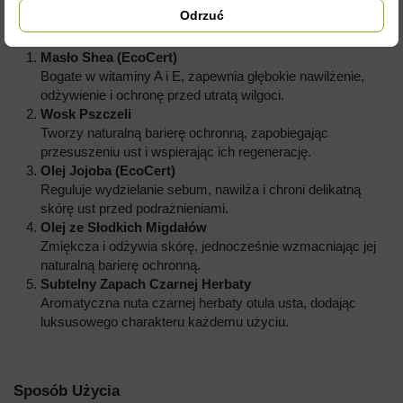
Odrzuć
Składniki Aktywne
Masło Shea (EcoCert)
Bogate w witaminy A i E, zapewnia głębokie nawilżenie,
odżywienie i ochronę przed utratą wilgoci.
Wosk Pszczeli
Tworzy naturalną barierę ochronną, zapobiegając
przesuszeniu ust i wspierając ich regenerację.
Olej Jojoba (EcoCert)
Reguluje wydzielanie sebum, nawilża i chroni delikatną
skórę ust przed podrażnieniami.
Olej ze Słodkich Migdałów
Zmiękcza i odżywia skórę, jednocześnie wzmacniając jej
naturalną barierę ochronną.
Subtelny Zapach Czarnej Herbaty
Aromatyczna nuta czarnej herbaty otula usta, dodając
luksusowego charakteru każdemu użyciu.
Sposób Użycia