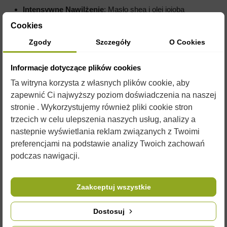
Intensywne Nawilżenie
: Masło shea i olej jojoba
zapewniają długotrwałe nawilżenie, jednocześnie chroniąc
Cookies
usta przed przesuszeniem.
Zgody
Szczegóły
O Cookies
Regeneracja i Ochrona
: Wosk pszczeli tworzy ochronny
film, zabezpieczający przed szkodliwymi czynnikami
Informacje dotyczące plików cookies
zewnętrznymi, takimi jak wiatr czy niska temperatura.
Ta witryna korzysta z własnych plików cookie, aby
Naturalne Składniki
: Produkt wykonany z
zapewnić Ci najwyższy poziom doświadczenia na naszej
certyfikowanych, naturalnych składników, odpowiednich
stronie . Wykorzystujemy również pliki cookie stron
nawet dla wrażliwej skóry.
trzecich w celu ulepszenia naszych usług, analizy a
nastepnie wyświetlania reklam związanych z Twoimi
preferencjami na podstawie analizy Twoich zachowań
Działanie
podczas nawigacji.
Nawilżające i wygładzające
Zaakceptuj wszystkie
Natłuszczające i pielęgnacyjne
Ochronne i regenerujące
Dostosuj