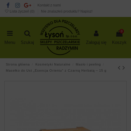
Kontakt z nami
Lista życzeń (
0
)
Nie znalazłeś produktu? Napisz!
0
Menu
Szukaj
Zaloguj się
Koszyk
Strona główna
Kosmetyki Naturalne
Masło i peeling
Masełko do Ust „Esencja Orientu” z Czarną Herbatą – 15 g