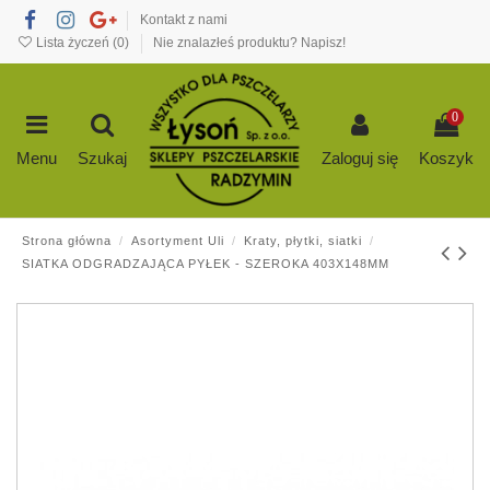
Kontakt z nami
Lista życzeń (
0
)
Nie znalazłeś produktu? Napisz!
0
Menu
Szukaj
Zaloguj się
Koszyk
Strona główna
Asortyment Uli
Kraty, płytki, siatki
SIATKA ODGRADZAJĄCA PYŁEK - SZEROKA 403X148MM