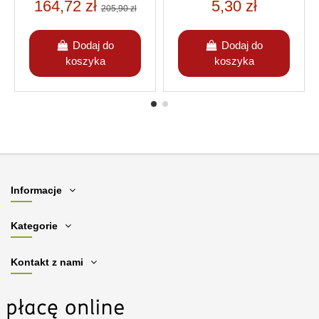
164,72 zł
5,30 zł
LINE)
205,90 zł
Dodaj do
Dodaj do
koszyka
koszyka
Informacje
Kategorie
Kontakt z nami