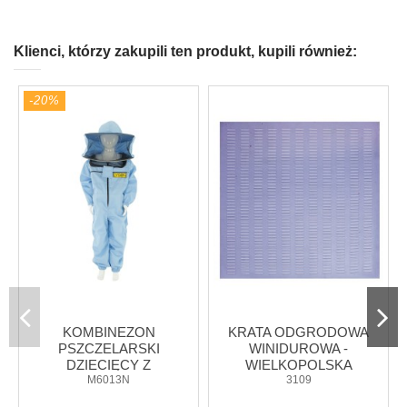
Klienci, którzy zakupili ten produkt, kupili również:
-20%
KOMBINEZON
KRATA ODGRODOWA
PSZCZELARSKI
WINIDUROWA -
DZIECIĘCY Z
WIELKOPOLSKA
KAPELUSZEM -
M6013N
(420X420MM)
3109
NIEBIESKI (COLOR