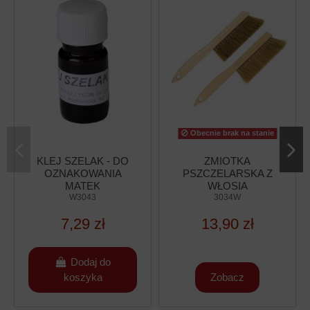
Obecnie brak na stanie
KLEJ SZELAK - DO
ZMIOTKA
OZNAKOWANIA
PSZCZELARSKA Z
MATEK
WŁOSIA
W3043
NATURALNEGO
3034W
SZCZECINA -
7,29 zł
13,90 zł
KRÓTKA
Dodaj do
koszyka
Zobacz