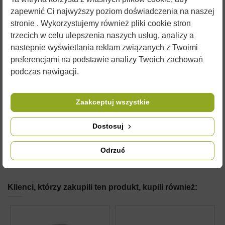
oraz
barwniki
które wyróżnią świece pośród standardowych. W
zapewnić Ci najwyższy poziom doświadczenia na naszej
naszym sklepie można znaleźć formy do świec na każdą
stronie . Wykorzystujemy również pliki cookie stron
okazję o różnych kształtach.
trzecich w celu ulepszenia naszych usług, analizy a
Zdjęcia są ilustracją poglądową i czasami przedmioty mogą
nastepnie wyświetlania reklam związanych z Twoimi
różnić się od wyglądu w rzeczywistości. Nie zmienia to jednak
preferencjami na podstawie analizy Twoich zachowań
ich właściwości użytkowych.
podczas nawigacji.
SZCZEGÓŁY PRODUKTU
Zaakceptuj wszystkie
Dostosuj
KOMENTARZE (0)
Odrzuć
Klienci, którzy zakupili ten produkt, kupili również: