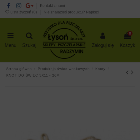
Kontakt z nami
Lista życzeń (
0
)
Nie znalazłeś produktu? Napisz!
0
Menu
Szukaj
Zaloguj się
Koszyk
Strona główna
Produkcja świec woskowych
Knoty
KNOT DO ŚWIEC 3X11 - 20M