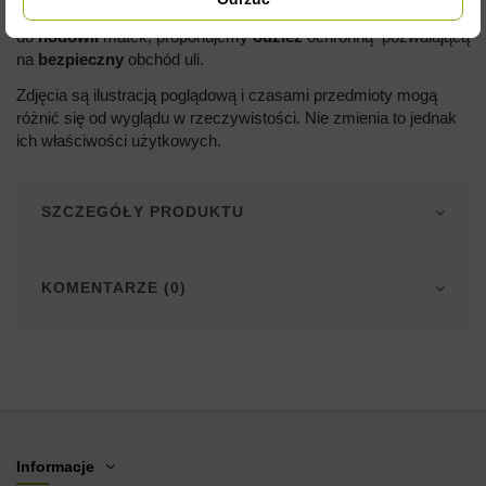
można znaleźć wszystkie
niezbędne
akcesoria
do
hodowli
matek, proponujemy
odzież
ochronną pozwalającą
na
bezpieczny
obchód uli.
Zdjęcia są ilustracją poglądową i czasami przedmioty mogą
różnić się od wyglądu w rzeczywistości. Nie zmienia to jednak
ich właściwości użytkowych.
SZCZEGÓŁY PRODUKTU
KOMENTARZE (0)
Informacje