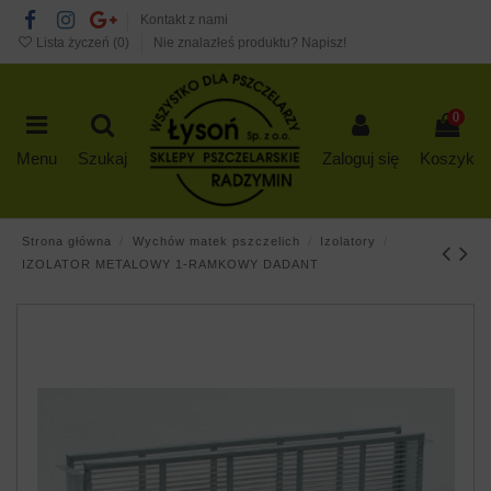
Kontakt z nami
Lista życzeń (
0
)
Nie znalazłeś produktu? Napisz!
0
Menu
Szukaj
Zaloguj się
Koszyk
Strona główna
Wychów matek pszczelich
Izolatory
IZOLATOR METALOWY 1-RAMKOWY DADANT