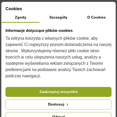
82,50 zł
Cookies
Brutto
Zgody
Szczegóły
O Cookies
Izolator 1-ramkowy metalowy Dadant
Informacje dotyczące plików cookies
Ta witryna korzysta z własnych plików cookie, aby
zapewnić Ci najwyższy poziom doświadczenia na naszej
stronie . Wykorzystujemy również pliki cookie stron
trzecich w celu ulepszenia naszych usług, analizy a
nastepnie wyświetlania reklam związanych z Twoimi
preferencjami na podstawie analizy Twoich zachowań
podczas nawigacji.
OPIS
Zaakceptuj wszystkie
Dostosuj
Izolator metalowy Dadant 1-ramkowy.
Do izolatora polecamy
uliki weselne
, w naszej szerokiej ofercie
Odrzuć