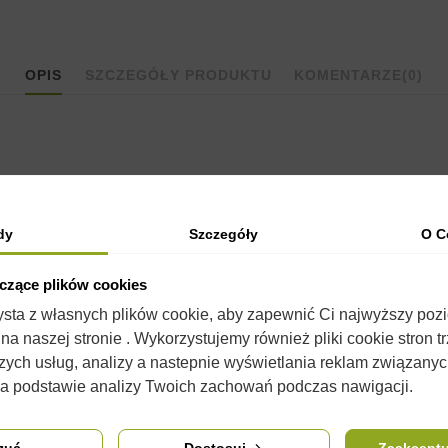
OPIS
SZCZEGÓŁY PRODUKTU
KOMENTARZE
(0)
dy
Szczegóły
O C
yczące plików cookies
zysta z własnych plików cookie, aby zapewnić Ci najwyższy poz
a naszej stronie . Wykorzystujemy również pliki cookie stron t
j ofercie można również znaleźć pokarmy takie jak
syropy
i pełnowa
zych usług, analizy a nastepnie wyświetlania reklam związany
na podstawie analizy Twoich zachowań podczas nawigacji.
 się od wyglądu w rzeczywistości. Nie zmienia to jednak ich właści
zuć
Dostosuj
Zaakceptu