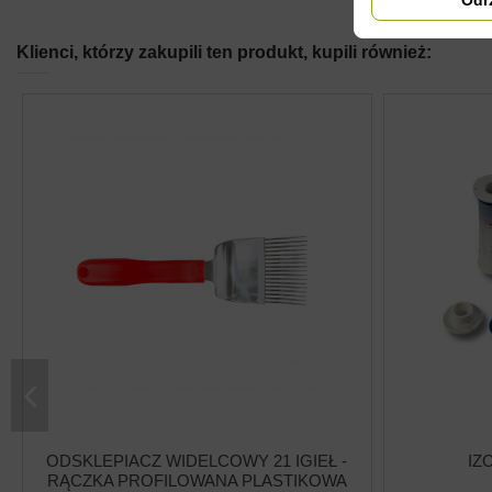
Klienci, którzy zakupili ten produkt, kupili również:
ODSKLEPIACZ WIDELCOWY 21 IGIEŁ -
IZ
RĄCZKA PROFILOWANA PLASTIKOWA