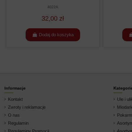
4022A
32,00 zł
Dodaj do koszyka
Informacje
Kategori
Kontakt
Ule i uli
Zwroty i reklamacje
Miodark
O nas
Pokarm 
Regulamin
Asortym
Regulaminy Promocji
Asortym