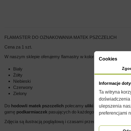
FLAMASTER DO OZNAKOWANIA MATEK PSZCZELICH
Cena za 1 szt.
W naszym sklepie oferujemy flamastry w kolorach:
Cookies
Zgo
Biały
Żółty
Niebieski
Informacje dot
Czerwony
Ta witryna kor
Zielony
doświadczenia n
Do
hodowli
matek
pszczelich
polecamy
uliki weselne
. W nasze
ulepszenia nas
gamę
podkarmiaczek
pasujących do każdego ula .
preferencjami 
Zdjęcia są ilustracją poglądową i czasami przedmioty mogą różnić
Odr