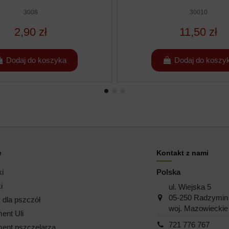
3008
30010
2,90 zł
11,50 zł
Dodaj do koszyka
Dodaj do koszy
e
Kontakt z nami
ki
Polska
i
ul. Wiejska 5
05-250 Radzymin
dla pszczół
woj. Mazowieckie
ent Uli
721 776 767
ent pszczelarza