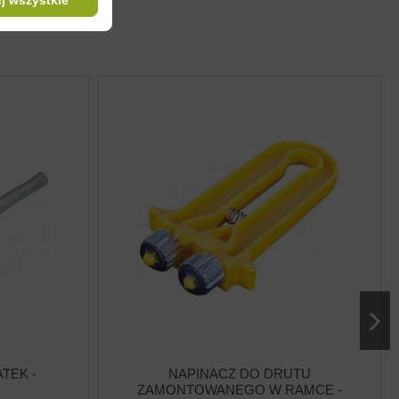
TEK -
NAPINACZ DO DRUTU
ZAMONTOWANEGO W RAMCE -