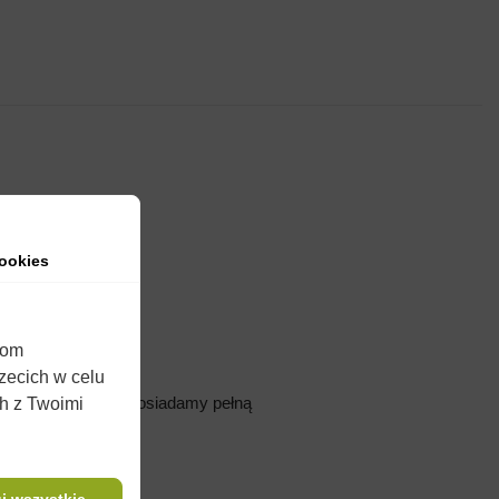
ookies
iom
rzecich w celu
rtościowe
ciasta
. Posiadamy pełną
ch z Twoimi
wości użytkowych.
j wszystkie