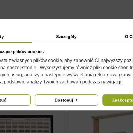
OPIS
SZCZEGÓŁY PRODUKTU
KOMENTARZE
(0)
dy
Szczegóły
O C
ż znaleźć pokarmy takie jak
syropy
i pełnowartościowe
ciasta
. Posi
yczące plików cookies
 się od wyglądu w rzeczywistości. Nie zmienia to jednak ich właści
zysta z własnych plików cookie, aby zapewnić Ci najwyższy poz
a naszej stronie . Wykorzystujemy również pliki cookie stron t
zych usług, analizy a nastepnie wyświetlania reklam związany
na podstawie analizy Twoich zachowań podczas nawigacji.
zuć
Dostosuj
Zaakceptu