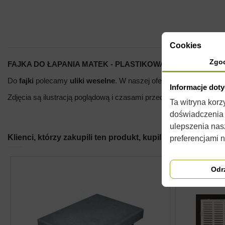
Cookies
Zgo
FAJKA DO ŁAPANIA MATEK - PLASTIKOWA
Do
fajki
polecamy
uliki
weselne
. W naszej ofercie można równie
Informacje dot
Zdjęcia są ilustracją poglądową i czasami przedmioty mogą różnić
Ta witryna kor
doświadczenia n
ulepszenia nas
Klienci, którzy zakupili ten produkt, kupili również:
preferencjami 
Odr