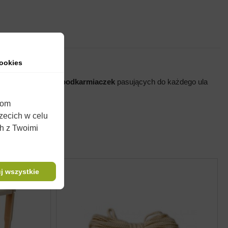
ookies
adamy pełną gamę
podkarmiaczek
pasujących do każdego ula
wości użytkowych.
iom
rzecich w celu
ch z Twoimi
j wszystkie