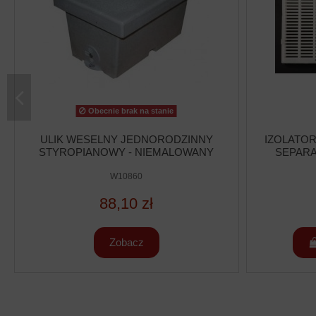
Obecnie brak na stanie
ULIK WESELNY JEDNORODZINNY
IZOLATOR
STYROPIANOWY - NIEMALOWANY
SEPARA
W10860
88,10 zł
Zobacz