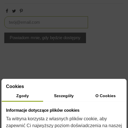
Cookies
OPIS
Zgody
Szczegóły
O Cookies
Informacje dotyczące plików cookies
Formy silikonowe są wykonane z elastycznego i wytrzymałego
Ta witryna korzysta z własnych plików cookie, aby
silikonu o plastycznych właściwościach umożliwiających
zapewnić Ci najwyższy poziom doświadczenia na naszej
wielokrotne ich użycie.