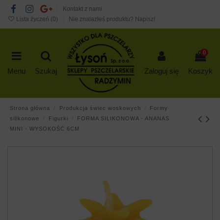
Kontakt z nami
Lista życzeń (
0
)
Nie znalazłeś produktu? Napisz!
0
Menu
Szukaj
Zaloguj się
Koszyk
Strona główna
Produkcja świec woskowych
Formy
silikonowe
Figurki
FORMA SILIKONOWA - ANANAS
MINI - WYSOKOŚĆ 6CM