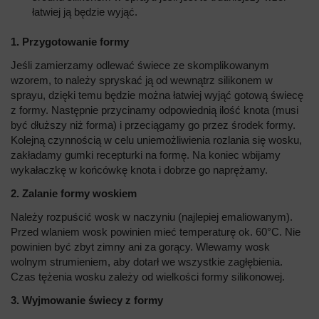
łatwiej ją będzie wyjąć.
1. Przygotowanie formy
Jeśli zamierzamy odlewać świece ze skomplikowanym
wzorem, to należy spryskać ją od wewnątrz silikonem w
sprayu, dzięki temu będzie można łatwiej wyjąć gotową świecę
z formy. Następnie przycinamy odpowiednią ilość knota (musi
być dłuższy niż forma) i przeciągamy go przez środek formy.
Kolejną czynnością w celu uniemożliwienia rozlania się wosku,
zakładamy gumki recepturki na formę. Na koniec wbijamy
wykałaczkę w końcówkę knota i dobrze go naprężamy.
2. Zalanie formy woskiem
Należy rozpuścić wosk w naczyniu (najlepiej emaliowanym).
Przed wlaniem wosk powinien mieć temperaturę ok. 60°C. Nie
powinien być zbyt zimny ani za gorący. Wlewamy wosk
wolnym strumieniem, aby dotarł we wszystkie zagłębienia.
Czas tężenia wosku zależy od wielkości formy silikonowej.
3. Wyjmowanie świecy z formy