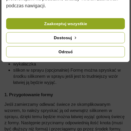
sklepie.
podczas nawigacji.
Przepis jak wykonać świecę z wosku pszczelego w kilku
prostych krokach:
Zaakceptuj wszystkie
Potrzebne będą:
Dostosuj
Forma silikonowa,
knot o odpowiedniej grubości, dobrany do wielkości
świeczki (im większa świeczka, tym grubszy knot)
Odrzuć
gumka recepturka
wykałaczka
silikon w sprayu (opcjonalnie) Formę można spryskać w
środku silikonem w sprayu jeśli jest to trudniejszy wzór
łatwiej ją będzie wyjąć.
1. Przygotowanie formy
Jeśli zamierzamy odlewać świece ze skomplikowanym
wzorem, to należy spryskać ją od wewnątrz silikonem w
sprayu, dzięki temu będzie można łatwiej wyjąć gotową świecę
z formy. Następnie przycinamy odpowiednią ilość knota (musi
być dłuższy niż forma) i przeciągamy go przez środek formy.