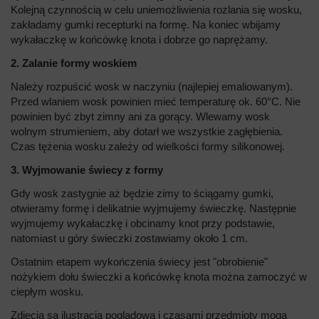
Kolejną czynnością w celu uniemożliwienia rozlania się wosku,
zakładamy gumki recepturki na formę. Na koniec wbijamy
wykałaczkę w końcówkę knota i dobrze go naprężamy.
2. Zalanie formy woskiem
Należy rozpuścić wosk w naczyniu (najlepiej emaliowanym).
Przed wlaniem wosk powinien mieć temperaturę ok. 60°C. Nie
powinien być zbyt zimny ani za gorący. Wlewamy wosk
wolnym strumieniem, aby dotarł we wszystkie zagłębienia.
Czas tężenia wosku zależy od wielkości formy silikonowej.
3. Wyjmowanie świecy z formy
Gdy wosk zastygnie aż będzie zimy to ściągamy gumki,
otwieramy formę i delikatnie wyjmujemy świeczkę. Następnie
wyjmujemy wykałaczkę i obcinamy knot przy podstawie,
natomiast u góry świeczki zostawiamy około 1 cm.
Ostatnim etapem wykończenia świecy jest "obrobienie"
nożykiem dołu świeczki a końcówkę knota można zamoczyć w
ciepłym wosku.
Zdjęcia są ilustracją poglądową i czasami przedmioty mogą