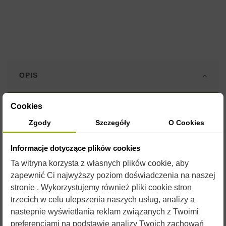
OPIS
Cookies
Formy silikonowe są wykonane z elastycznego i wytrzymałego
silikonu o plastycznych właściwościach umożliwiających
Zgody
Szczegóły
O Cookies
wielokrotne ich użycie.
Informacje dotyczące plików cookies
Przed uzupełnieniem formy płynnym woskiem, zaleca się
spryskanie jej silikonem w sprayu. Silikon jest jednocześnie
Ta witryna korzysta z własnych plików cookie, aby
konserwantem dla formy i czynnikiem ułatwiającym
zapewnić Ci najwyższy poziom doświadczenia na naszej
wyjmowanie gotowych świec.
stronie . Wykorzystujemy również pliki cookie stron
W naszym sklepie znajdą Państwo
formy na każdą okazję
. Do
trzecich w celu ulepszenia naszych usług, analizy a
doskonałego urozmaicenia produkcji świec
przydadzą się
nastepnie wyświetlania reklam związanych z Twoimi
barwniki i aromaty
które również można znaleźć w naszym
preferencjami na podstawie analizy Twoich zachowań