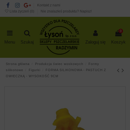
Kontakt z nami
Lista życzeń (
0
)
Nie znalazłeś produktu? Napisz!
0
Menu
Szukaj
Zaloguj się
Koszyk
Strona główna
Produkcja świec woskowych
Formy
silikonowe
Figurki
FORMA SILIKONOWA - PASTUCH Z
OWIECZKĄ - WYSOKOŚĆ 9CM