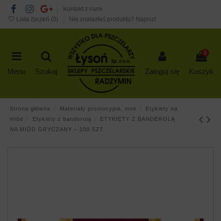
Kontakt z nami
Lista życzeń (
0
)
Nie znalazłeś produktu? Napisz!
0
Menu
Szukaj
Zaloguj się
Koszyk
Strona główna
Materiały promocyjne, inne
Etykiety na
miód
Etykiety z banderolą
ETYKIETY Z BANDEROLĄ
NA MIÓD GRYCZANY – 100 SZT.