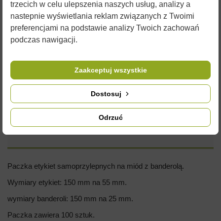
trzecich w celu ulepszenia naszych usług, analizy a
nastepnie wyświetlania reklam związanych z Twoimi
preferencjami na podstawie analizy Twoich zachowań
podczas nawigacji.
Zaakceptuj wszystkie
Dostosuj
Odrzuć
OPIS
Paczka etykiet samoprzylepnych na miód z banderolą.
Wymiary etykiet: 150 mm na 55 mm.
wymiary banderoli: 150 mm na 25 mm.
Paczka zawiera 100 sztuk.