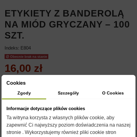
ETYKIETY Z BANDEROLĄ
NA MIÓD GRYCZANY – 100
SZT.
Indeks:
E804
Obecnie brak na stanie
16,00 zł
Brutto
Cookies
ETYKIETA SAMOPRZYLEPNA 150X55MM
Zgody
Szczegóły
O Cookies
BANDEROLA SAMOPRZYLEPNA 150X25MM
Informacje dotyczące plików cookies
PACZKA ZAWIERA 100SZT.
Ta witryna korzysta z własnych plików cookie, aby
zapewnić Ci najwyższy poziom doświadczenia na naszej
stronie . Wykorzystujemy również pliki cookie stron