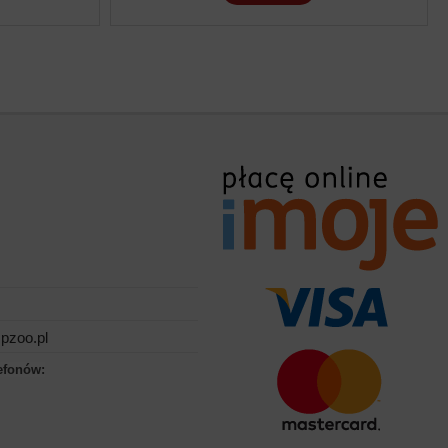
pzoo.pl
efonów: