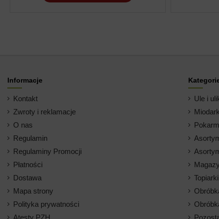
Informacje
Kategori
Kontakt
Ule i uli
Zwroty i reklamacje
Miodark
O nas
Pokarm 
Regulamin
Asortym
Regulaminy Promocji
Asortym
Płatności
Magazy
Dostawa
Topiark
Mapa strony
Obróbk
Polityka prywatności
Obróbk
Atesty PZH
Pozosta