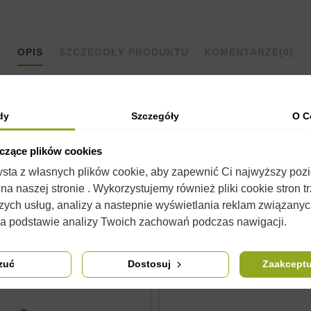
OPIS
SZCZEGÓŁY PRODUKTU
KOMENTARZE
(0)
dy
Szczegóły
O C
yczące plików cookies
raz
banderolki
proste 22x142mm, w naszej ofercie można znaleźć 
zysta z własnych plików cookie, aby zapewnić Ci najwyższy poz
a naszej stronie . Wykorzystujemy również pliki cookie stron t
 się od wyglądu w rzeczywistości. Nie zmienia to jednak ich właści
zych usług, analizy a nastepnie wyświetlania reklam związany
na podstawie analizy Twoich zachowań podczas nawigacji.
zuć
Dostosuj
Zaakceptu