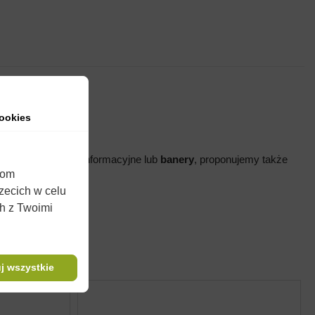
ookies
również
broszurki
informacyjne lub
banery
, proponujemy także
iom
rzecich w celu
wości użytkowych.
ch z Twoimi
j wszystkie