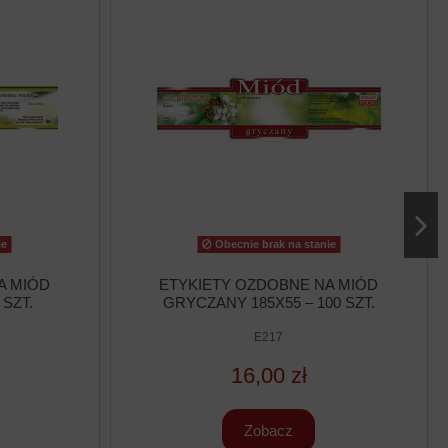
ie
Obecnie brak na stanie
A MIÓD
ETYKIETY OZDOBNE NA MIÓD
 SZT.
GRYCZANY 185X55 – 100 SZT.
E217
16,00 zł
Zobacz