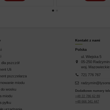
e
Kontakt z nami
ki
Polska
i
ul. Wiejska 5
05-250 Radzymin
dla pszczół
woj. Mazowieckie
ent Uli
721 776 767
ent pszczelarza
nowanie miodu
radzymin@lysons
i do wosku
Dodatkowe numery tel
a miodu
+48 22 786 62 89
+48 666 341 447
a pyłku
łe urządzenia