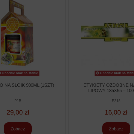
Obecnie brak na stanie
Obecnie brak na stan
 NA SŁOIK 900ML (1SZT)
ETYKIETY OZDOBNE N
LIPOWY 185X55 – 100
P1B
E215
29,00 zł
16,00 zł
Zobacz
Zobacz