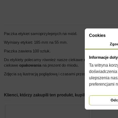
Paczka etykiet samoprzylepnych na miód.
Cookies
Wymiary etykiet: 185 mm na 55 mm.
Zgo
Paczka zawiera 100 sztuk.
Informacje dot
Do etykiety polecamy również nasze ciekawe
nakrętki
na słoiki o
Ta witryna kor
ciekawe
opakowania
na prezent do miodu.
doświadczenia n
Zdjęcia są ilustracją poglądową i czasami przedmioty mogą różnić
ulepszenia nas
preferencjami 
Klienci, którzy zakupili ten produkt, kupili również:
Odr