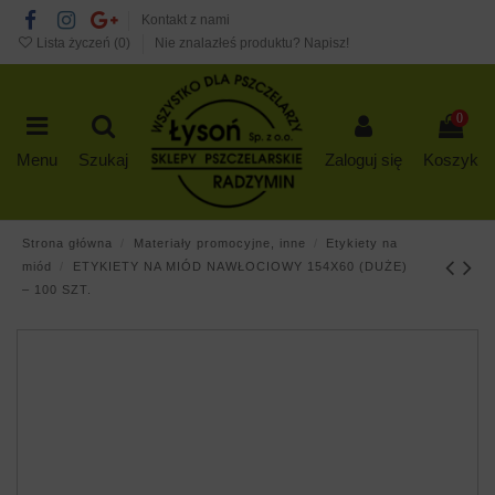
Kontakt z nami
Lista życzeń (
0
)
Nie znalazłeś produktu? Napisz!
0
Menu
Szukaj
Zaloguj się
Koszyk
Strona główna
Materiały promocyjne, inne
Etykiety na
miód
ETYKIETY NA MIÓD NAWŁOCIOWY 154X60 (DUŻE)
– 100 SZT.