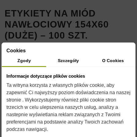
ETYKIETY NA MIÓD
NAWŁOCIOWY 154X60
(DUŻE) – 100 SZT.
Indeks:
E139
Cookies
16,00 zł
Zgody
Szczegóły
O Cookies
Brutto
Informacje dotyczące plików cookies
ETYKIETA SAMOPRZYLEPNA 154X60MM
Ta witryna korzysta z własnych plików cookie, aby
zapewnić Ci najwyższy poziom doświadczenia na naszej
PACZKA ZAWIERA 100SZT.
stronie . Wykorzystujemy również pliki cookie stron
trzecich w celu ulepszenia naszych usług, analizy a
nastepnie wyświetlania reklam związanych z Twoimi
preferencjami na podstawie analizy Twoich zachowań
podczas nawigacji.