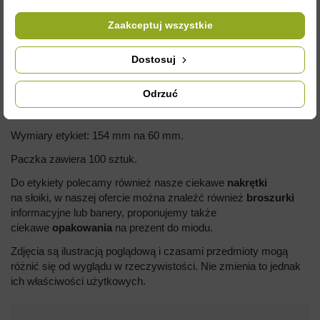
Zaakceptuj wszystkie
Dostosuj
OPIS
Odrzuć
Paczka etykiet samoprzylepnych na miód.
Wymiary etykiet: 154 mm na 60 mm.
Paczka zawiera 100 sztuk.
Do etykiety polecamy również nasze ciekawe
nakrętki
na słoiki, w naszej ofercie można znaleźć również
broszurki
informacyjne lub banery, proponujemy także
ciekawe
opakowania
na prezent do miodu.
Zdjęcia są ilustracją poglądową i czasami przedmioty mogą
różnić się od wyglądu w rzeczywistości. Nie zmienia to jednak
ich właściwości użytkowych.