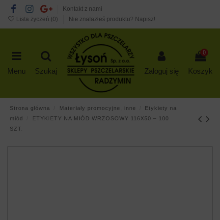
Kontakt z nami
Lista życzeń (
0
)
Nie znalazłeś produktu? Napisz!
0
Menu
Szukaj
Zaloguj się
Koszyk
Strona główna
Materiały promocyjne, inne
Etykiety na
miód
ETYKIETY NA MIÓD WRZOSOWY 116X50 – 100
SZT.