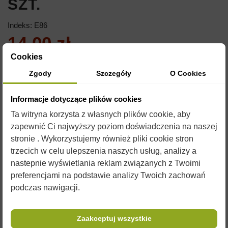
SZT.
Indeks:
E86
14,00 zł
Cookies
Brutto
Zgody
Szczegóły
O Cookies
ETYKIETA SAMOPRZYLEPNA 116X50MM
Informacje dotyczące plików cookies
PACZKA ZAWIERA 100SZT.
Ta witryna korzysta z własnych plików cookie, aby
zapewnić Ci najwyższy poziom doświadczenia na naszej
stronie . Wykorzystujemy również pliki cookie stron
trzecich w celu ulepszenia naszych usług, analizy a
nastepnie wyświetlania reklam związanych z Twoimi
preferencjami na podstawie analizy Twoich zachowań
podczas nawigacji.
OPIS
Zaakceptuj wszystkie