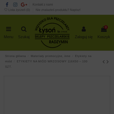
Kontakt z nami
Lista życzeń (
0
)
Nie znalazłeś produktu? Napisz!
0
Menu
Szukaj
Zaloguj się
Koszyk
Strona główna
Materiały promocyjne, inne
Etykiety na
miód
ETYKIETY NA MIÓD WRZOSOWY 116X50 – 100
SZT.