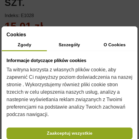
SZT.
Indeks:
E1028
15,01 zł
Cookies
Brutto
Zgody
Szczegóły
O Cookies
ETYKIETA SAMOPRZYLEPNA 116X50MM
Informacje dotyczące plików cookies
ZESTAW ZAWIERA 100SZT.
Ta witryna korzysta z własnych plików cookie, aby
zapewnić Ci najwyższy poziom doświadczenia na naszej
stronie . Wykorzystujemy również pliki cookie stron
trzecich w celu ulepszenia naszych usług, analizy a
nastepnie wyświetlania reklam związanych z Twoimi
preferencjami na podstawie analizy Twoich zachowań
podczas nawigacji.
OPIS
Zaakceptuj wszystkie