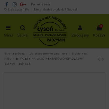
Kontakt z nami
Lista życzeń (
0
)
Nie znalazłeś produktu? Napisz!
0
Menu
Szukaj
Zaloguj się
Koszyk
Strona główna
Materiały promocyjne, inne
Etykiety na
miód
ETYKIETY NA MIÓD NEKTAROWO-SPADZIOWY
116X50 – 100 SZT.