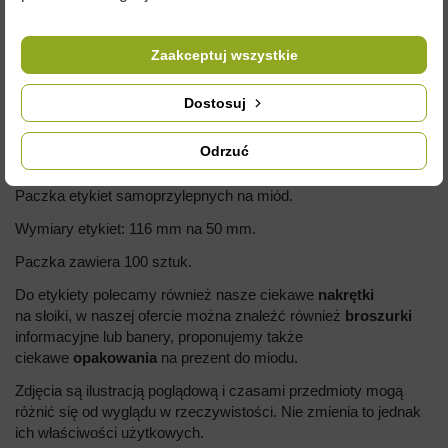
Zaakceptuj wszystkie
Dostosuj
OPIS
Odrzuć
Paczka etykiet samoprzylepnych na miód.
Wymiary etykiet: 116 mm na 50 mm.
Paczka zawiera 100 sztuk.
Do etykiety polecamy również nasze ciekawe
nakrętki
na słoiki, w naszej ofercie można znaleźć również
broszurki
informacyjne lub banery, proponujemy także
ciekawe
opakowania
na prezent do miodu.
Zdjęcia są ilustracją poglądową i czasami przedmioty mogą
różnić się od wyglądu w rzeczywistości. Nie zmienia to jednak
ich właściwości użytkowych.