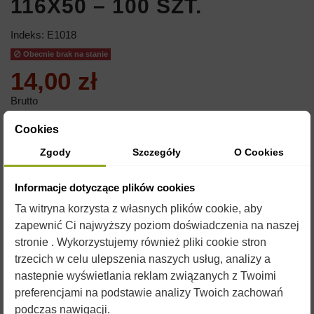
116X50 – 100 SZT.
Indeks:
E1018
Obecnie brak na stanie
14,00 zł
Brutto
Cookies
ETYKIETA SAMOPRZYLEPNA 116X50MM
Zgody
Szczegóły
O Cookies
ZESTAW ZAWIERA 100SZT.
Informacje dotyczące plików cookies
Ta witryna korzysta z własnych plików cookie, aby
zapewnić Ci najwyższy poziom doświadczenia na naszej
stronie . Wykorzystujemy również pliki cookie stron
trzecich w celu ulepszenia naszych usług, analizy a
nastepnie wyświetlania reklam związanych z Twoimi
preferencjami na podstawie analizy Twoich zachowań
podczas nawigacji.