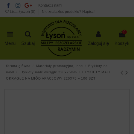
Kontakt z nami
Lista życzeń (
0
)
Nie znalazłeś produktu? Napisz!
0
Menu
Szukaj
Zaloguj się
Koszyk
Strona główna
Materiały promocyjne, inne
Etykiety na
miód
Etykiety małe okrągłe 220x75mm
ETYKIETY MAŁE
OKRĄGŁE NA MIÓD AKACJOWY 220X75 – 100 SZT.