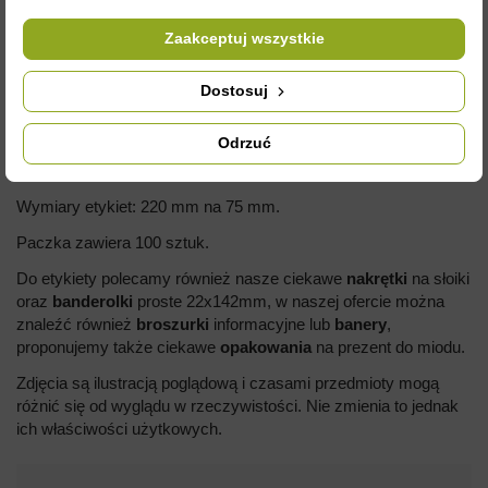
Zaakceptuj wszystkie
Dostosuj
OPIS
Odrzuć
Paczka etykiet samoprzylepnych na miód.
Wymiary etykiet: 220 mm na 75 mm.
Paczka zawiera 100 sztuk.
Do etykiety polecamy również nasze ciekawe
nakrętki
na słoiki
oraz
banderolki
proste 22x142mm, w naszej ofercie można
znaleźć również
broszurki
informacyjne lub
banery
,
proponujemy także ciekawe
opakowania
na prezent do miodu.
Zdjęcia są ilustracją poglądową i czasami przedmioty mogą
różnić się od wyglądu w rzeczywistości. Nie zmienia to jednak
ich właściwości użytkowych.