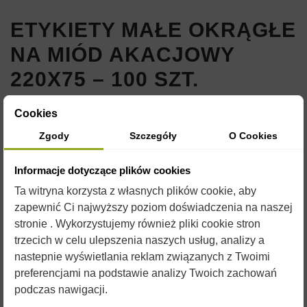
ETYKIETY MAŁE OKRĄGŁE
NA MIÓD AKACJOWY
220X75 – 100 SZT.
Indeks:
E504
Cookies
8,00 zł
Zgody
Szczegóły
O Cookies
Brutto
Informacje dotyczące plików cookies
ETYKIETA SAMOPRZYLEPNA 220X75MM
Ta witryna korzysta z własnych plików cookie, aby
zapewnić Ci najwyższy poziom doświadczenia na naszej
PACZKA ZAWIERA 100SZT.
stronie . Wykorzystujemy również pliki cookie stron
trzecich w celu ulepszenia naszych usług, analizy a
nastepnie wyświetlania reklam związanych z Twoimi
preferencjami na podstawie analizy Twoich zachowań
podczas nawigacji.