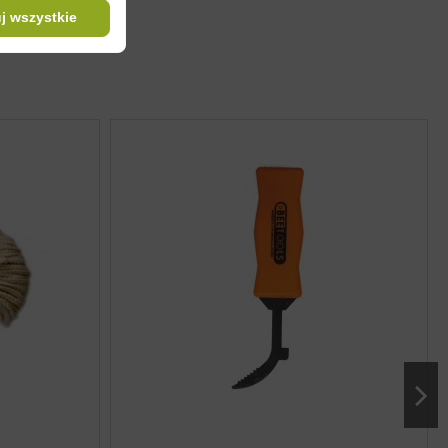
wości użytkowych.
j wszystkie