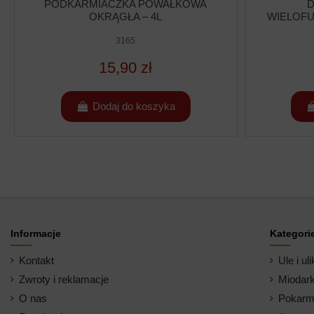
PODKARMIACZKA POWAŁKOWA
D
OKRĄGŁA – 4L
WIELOFU
3165
15,90 zł
Dodaj do koszyka
Informacje
Kategori
Kontakt
Ule i uli
Zwroty i reklamacje
Miodark
O nas
Pokarm 