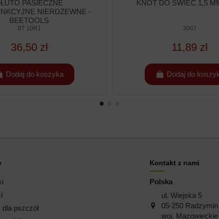
ŁUTO PASIECZNE
KNOT DO ŚWIEC 1,5 MM
NKCYJNE NIERDZEWNE -
BEETOOLS
BT 10R1
3007
36,50 zł
11,89 zł
Dodaj do koszyka
Dodaj do koszy
e
Kontakt z nami
ki
Polska
i
ul. Wiejska 5
05-250 Radzymin
dla pszczół
woj. Mazowieckie