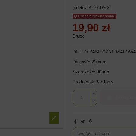
Indeks:
BT 010S X
Obecnie brak na stanie
19,90 zł
Brutto
DŁUTO PASIECZNE MALOWA
Długość: 210mm
Szerokość: 30mm
Producent: BeeTools
Dodaj do 