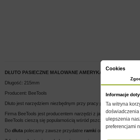
Cookies
DŁUTO PASIECZNE MALOWANE AMERYKAŃSKIE - ŚREDNI
Zgo
Długość: 215mm
Producent: BeeTools
Informacje dot
Dłuto jest narzędziem niezbędnym przy pracy przy ulach, dzięki
Ta witryna kor
doświadczenia n
Firma BeeTools jest producentem narzędzi z jakością premium. Pr
ulepszenia nas
BeeTools cieszą się popularnością wśród pszczelarzy ze względu
preferencjami 
Do
dłuta
polecamy zawsze przydatne
ramki
oraz najwyższej jak