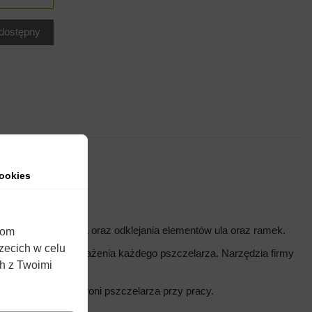
ookies
wane do podważania oraz odklejania elementów ula oraz ramek.
iom
rzecich w celu
 niezbędne do wyposażenia każdego pszczelarza. Narzędzia firmy
ch z Twoimi
kurzacz
który ochroni pszczelarza przy pracy.