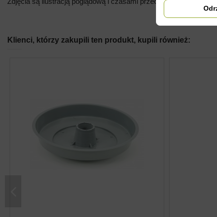
Zdjęcia są ilustracją poglądową i czasami przedmioty mogą różnić
Odr
Klienci, którzy zakupili ten produkt, kupili również: