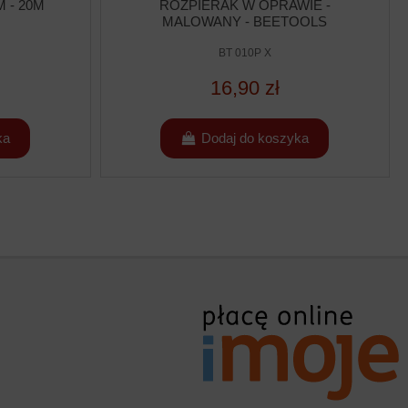
 - 20M
ROZPIERAK W OPRAWIE -
MALOWANY - BEETOOLS
BT 010P X
16,90 zł
ka
Dodaj do koszyka