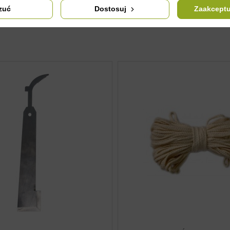
 się od wyglądu w rzeczywistości. Nie zmienia to jednak ich właści
zuć
Dostosuj
Zaakceptu