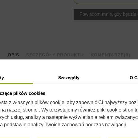
OPIS
SZCZEGÓŁY PRODUKTU
KOMENTARZE
(0)
E
dy
Szczegóły
O C
yczące plików cookies
 zaostrzonym końcom narzędzia jest bardzo pomocne. Dłuto jest uży
zysta z własnych plików cookie, aby zapewnić Ci najwyższy poz
a naszej stronie . Wykorzystujemy również pliki cookie stron t
odukuje narzędzia takie jak dłuta, zmiotki, podkurzacze, narzędzia
zych usług, analizy a nastepnie wyświetlania reklam związany
 na jakość i wytrzymałość produktów.
na podstawie analizy Twoich zachowań podczas nawigacji.
ości
węzę
do ramek firmy "ŁYSOŃ". Przydatny może się okazać
pod