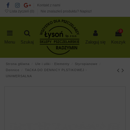
Kontakt z nami
Lista życzeń (
0
)
Nie znalazłeś produktu? Napisz!
0
Menu
Szukaj
Zaloguj się
Koszyk
Strona główna
Ule i uliki - Elementy
Styropianowe
Dennice
TACKA DO DENNICY PLSTIKOWEJ -
UNIWERSALNA