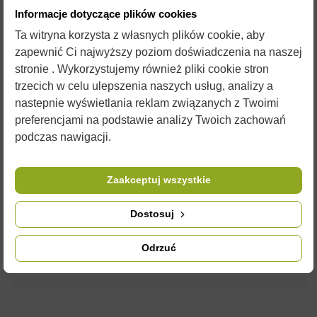
Informacje dotyczące plików cookies
TACKA DO DENNICY PLSTIKOWEJ - UNIWERSALNA
Ta witryna korzysta z własnych plików cookie, aby
zapewnić Ci najwyższy poziom doświadczenia na naszej
Kolor produktu zależy od partii materiału.
stronie . Wykorzystujemy również pliki cookie stron
Do
dennicy
polecamy zawsze przydatne
korpusy
oraz
ramki
.
trzecich w celu ulepszenia naszych usług, analizy a
Polecamy również doskonałej jakości firmy Łysoń
węzę
.
nastepnie wyświetlania reklam związanych z Twoimi
Przydatny może okazać cię również
podkurzacz
preferencjami na podstawie analizy Twoich zachowań
Zdjęcia są ilustracją poglądową i czasami przedmioty mogą
podczas nawigacji.
różnić się od wyglądu w rzeczywistości. Nie zmienia to jednak
ich właściwości użytkowych.
Zaakceptuj wszystkie
SZCZEGÓŁY PRODUKTU
Dostosuj
Odrzuć
KOMENTARZE (0)