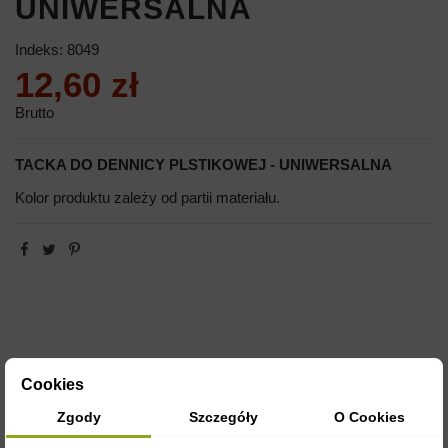
UNIWERSALNA
Indeks:
8049
12,60 zł
Brutto
TACKA DO DENNICY PLSTIKOWEJ - UNIWERSALNA
Kolor produktu zależy od partii materiału.
Cookies
Zgody
Szczegóły
O Cookies
OPIS