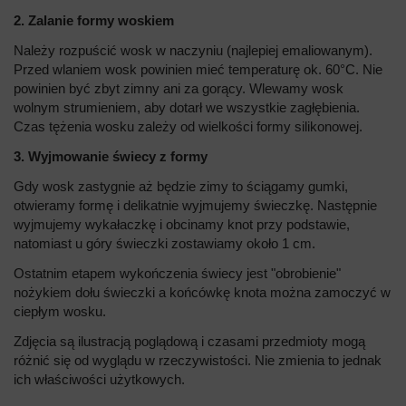
2. Zalanie formy woskiem
Należy rozpuścić wosk w naczyniu (najlepiej emaliowanym).
Przed wlaniem wosk powinien mieć temperaturę ok. 60°C. Nie
powinien być zbyt zimny ani za gorący. Wlewamy wosk
wolnym strumieniem, aby dotarł we wszystkie zagłębienia.
Czas tężenia wosku zależy od wielkości formy silikonowej.
3. Wyjmowanie świecy z formy
Gdy wosk zastygnie aż będzie zimy to ściągamy gumki,
otwieramy formę i delikatnie wyjmujemy świeczkę. Następnie
wyjmujemy wykałaczkę i obcinamy knot przy podstawie,
natomiast u góry świeczki zostawiamy około 1 cm.
Ostatnim etapem wykończenia świecy jest "obrobienie"
nożykiem dołu świeczki a końcówkę knota można zamoczyć w
ciepłym wosku.
Zdjęcia są ilustracją poglądową i czasami przedmioty mogą
różnić się od wyglądu w rzeczywistości. Nie zmienia to jednak
ich właściwości użytkowych.