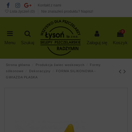
Kontakt z nami
Lista życzeń (
0
)
Nie znalazłeś produktu? Napisz!
0
Menu
Szukaj
Zaloguj się
Koszyk
Strona główna
Produkcja świec woskowych
Formy
silikonowe
Dekoracyjny
FORMA SILIKONOWA -
GWIAZDA PŁASKA