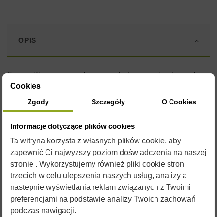
OPIS
Formy silikonowe są wykonane z elastycznego i wytrzymałego
silikonu o plastycznych właściwościach umożliwiających
Cookies
wielokrotne ich użycie.
Zgody
Szczegóły
O Cookies
Przed uzupełnieniem formy płynnym woskiem, zaleca się
spryskanie jej silikonem w sprayu. Silikon jest jednocześnie
Informacje dotyczące plików cookies
konserwantem dla formy i czynnikiem ułatwiającym
Ta witryna korzysta z własnych plików cookie, aby
wyjmowanie gotowych świec.
zapewnić Ci najwyższy poziom doświadczenia na naszej
W naszym sklepie znajdą Państwo
formy na każdą okazję
. Do
stronie . Wykorzystujemy również pliki cookie stron
doskonałego urozmaicenia produkcji świec
przydadzą się
trzecich w celu ulepszenia naszych usług, analizy a
barwniki i aromaty
które również można znaleźć w naszym
nastepnie wyświetlania reklam związanych z Twoimi
sklepie.
preferencjami na podstawie analizy Twoich zachowań
Przepis jak wykonać świecę z wosku pszczelego w kilku
podczas nawigacji.
prostych krokach: