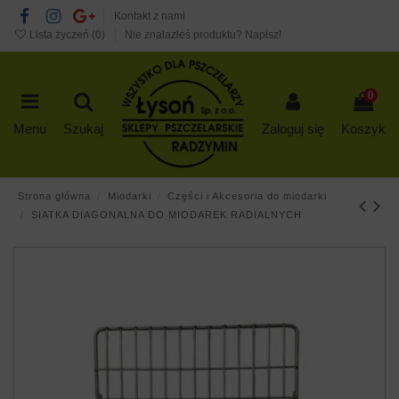
Kontakt z nami
Lista życzeń (
0
)
Nie znalazłeś produktu? Napisz!
0
Menu
Szukaj
Zaloguj się
Koszyk
Strona główna
Miodarki
Części i Akcesoria do miodarki
SIATKA DIAGONALNA DO MIODAREK RADIALNYCH