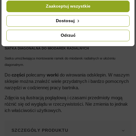
Zaakceptuj wszystkie
Dostosuj
OPIS
Odrzuć
SIATKA DIAGONALNA DO MIODAREK RADIALNYCH
Siatka umożliwiająca montowanie ramek do miodarek radialnych w ułożeniu
diagonalnym.
Do
części
polecamy
worki
do wirowania odsklepin. W naszym
sklepie można znaleźć wiele przydatnych i bardzo pomocnych
narzędzi w codziennej pracy bartnika.
Zdjęcia są ilustracją poglądową i czasami przedmioty mogą
różnić się od wyglądu w rzeczywistości. Nie zmienia to jednak
ich właściwości użytkowych.
SZCZEGÓŁY PRODUKTU