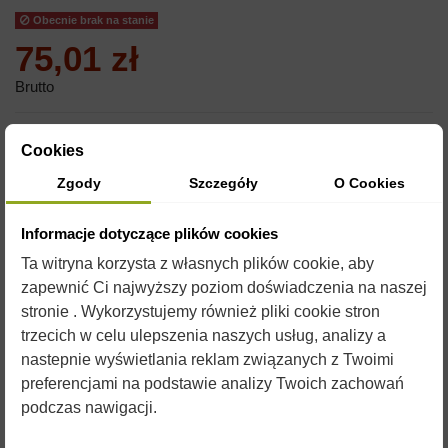
Obecnie brak na stanie
75,01 zł
Brutto
SIATKA DIAGONALNA DO MIODAREK RADIALNYCH
Cookies
Siatka umożliwiająca montowanie ramek do miodarek
Zgody
Szczegóły
O Cookies
radialnych w ułożeniu diagonalnym.
Informacje dotyczące plików cookies
Ta witryna korzysta z własnych plików cookie, aby
zapewnić Ci najwyższy poziom doświadczenia na naszej
stronie . Wykorzystujemy również pliki cookie stron
trzecich w celu ulepszenia naszych usług, analizy a
nastepnie wyświetlania reklam związanych z Twoimi
preferencjami na podstawie analizy Twoich zachowań
podczas nawigacji.