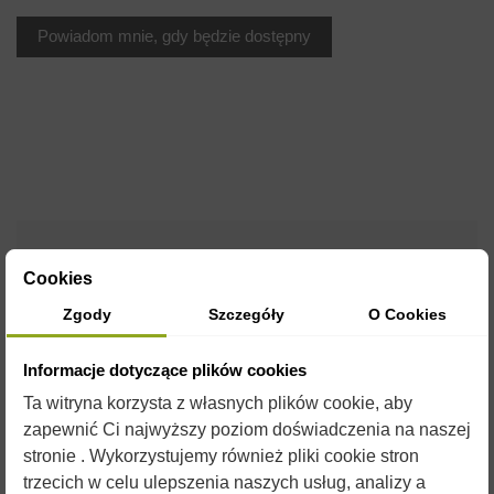
OPIS
Cookies
Zgody
Szczegóły
O Cookies
Formy silikonowe są wykonane z elastycznego i wytrzymałego
silikonu o plastycznych właściwościach umożliwiających
Informacje dotyczące plików cookies
wielokrotne ich użycie.
Ta witryna korzysta z własnych plików cookie, aby
Przed uzupełnieniem formy płynnym woskiem, zaleca się
zapewnić Ci najwyższy poziom doświadczenia na naszej
spryskanie jej silikonem w sprayu. Silikon jest jednocześnie
stronie . Wykorzystujemy również pliki cookie stron
konserwantem dla formy i czynnikiem ułatwiającym
trzecich w celu ulepszenia naszych usług, analizy a
wyjmowanie gotowych świec.