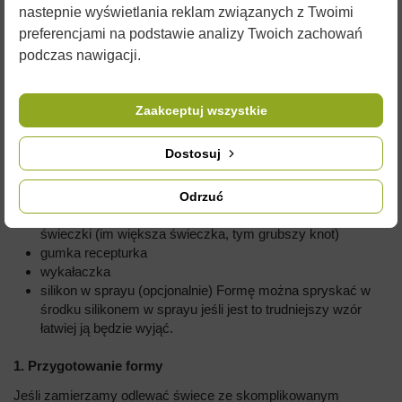
nastepnie wyświetlania reklam związanych z Twoimi
W naszym sklepie znajdą Państwo
formy na każdą okazję
. Do
preferencjami na podstawie analizy Twoich zachowań
doskonałego urozmaicenia produkcji świec
przydadzą się
podczas nawigacji.
barwniki i aromaty
które również można znaleźć w naszym
sklepie.
Przepis jak wykonać świecę z wosku pszczelego w kilku
Zaakceptuj wszystkie
prostych krokach:
Dostosuj
Potrzebne będą:
Forma silikonowa,
Odrzuć
knot o odpowiedniej grubości, dobrany do wielkości
świeczki (im większa świeczka, tym grubszy knot)
gumka recepturka
wykałaczka
silikon w sprayu (opcjonalnie) Formę można spryskać w
środku silikonem w sprayu jeśli jest to trudniejszy wzór
łatwiej ją będzie wyjąć.
1. Przygotowanie formy
Jeśli zamierzamy odlewać świece ze skomplikowanym