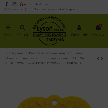
Kontakt z nami
Lista życzeń (
0
)
Nie znalazłeś produktu? Napisz!
0
Menu
Szukaj
Zaloguj się
Koszyk
Strona główna
Produkcja świec woskowych
Formy
silikonowe - świąteczne
Bożonarodzeniowe
FORMA
SILIKONOWA - ŚWIĄTECZNE DZWONKI - ZAWIESZKA