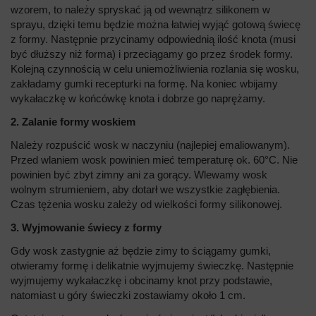
wzorem, to należy spryskać ją od wewnątrz silikonem w
sprayu, dzięki temu będzie można łatwiej wyjąć gotową świecę
z formy. Następnie przycinamy odpowiednią ilość knota (musi
być dłuższy niż forma) i przeciągamy go przez środek formy.
Kolejną czynnością w celu uniemożliwienia rozlania się wosku,
zakładamy gumki recepturki na formę. Na koniec wbijamy
wykałaczkę w końcówkę knota i dobrze go naprężamy.
2. Zalanie formy woskiem
Należy rozpuścić wosk w naczyniu (najlepiej emaliowanym).
Przed wlaniem wosk powinien mieć temperaturę ok. 60°C. Nie
powinien być zbyt zimny ani za gorący. Wlewamy wosk
wolnym strumieniem, aby dotarł we wszystkie zagłębienia.
Czas tężenia wosku zależy od wielkości formy silikonowej.
3. Wyjmowanie świecy z formy
Gdy wosk zastygnie aż będzie zimy to ściągamy gumki,
otwieramy formę i delikatnie wyjmujemy świeczkę. Następnie
wyjmujemy wykałaczkę i obcinamy knot przy podstawie,
natomiast u góry świeczki zostawiamy około 1 cm.