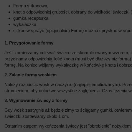
Forma silikonowa,
knot o odpowiedniej grubości, dobrany do wielkości świeczki
gumka recepturka
wykałaczka
silikon w sprayu (opcjonalnie) Formę można spryskać w środku 
1. Przygotowanie formy
Jeśli zamierzamy odlewać świece ze skomplikowanym wzorem, to n
przycinamy odpowiednią ilość knota (musi być dłuższy niż forma)
formę. Na koniec wbijamy wykałaczkę w końcówkę knota i dobrz
2. Zalanie formy woskiem
Należy rozpuścić wosk w naczyniu (najlepiej emaliowanym). Prz
strumieniem, aby dotarł we wszystkie zagłębienia. Czas tężenia w
3. Wyjmowanie świecy z formy
Gdy wosk zastygnie aż będzie zimy to ściągamy gumki, otwieramy
świeczki zostawiamy około 1 cm.
Ostatnim etapem wykończenia świecy jest "obrobienie" nożykie