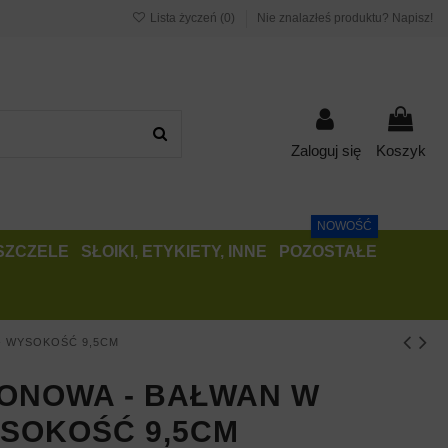
Lista życzeń (
0
)
Nie znalazłeś produktu? Napisz!
Zaloguj się
Koszyk
NOWOŚĆ
PSZCZELE
SŁOIKI, ETYKIETY, INNE
POZOSTAŁE
- WYSOKOŚĆ 9,5CM
KONOWA - BAŁWAN W
YSOKOŚĆ 9,5CM