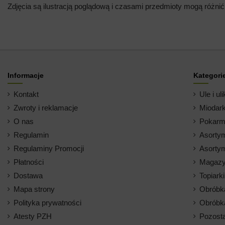
Zdjęcia są ilustracją poglądową i czasami przedmioty mogą różnić
Informacje
Kategori
Kontakt
Ule i uli
Zwroty i reklamacje
Miodark
O nas
Pokarm 
Regulamin
Asortym
Regulaminy Promocji
Asortym
Płatności
Magazy
Dostawa
Topiark
Mapa strony
Obróbk
Polityka prywatności
Obróbk
Atesty PZH
Pozosta