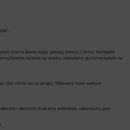
yjąć.
dzie można łatwiej wyjąć gotową świecę z formy. Następnie
iemożliwienia rozlania się wosku, zakładamy gumki recepturki na
 być zbyt zimny ani za gorący. Wlewamy wosk wolnym
łaczkę i obcinamy knot przy podstawie, natomiast u góry
.