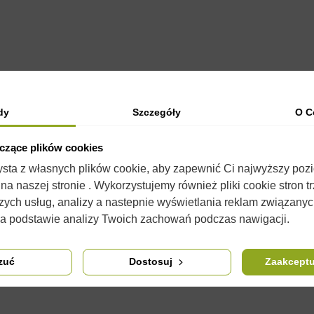
dy
Szczegóły
O C
yczące plików cookies
zysta z własnych plików cookie, aby zapewnić Ci najwyższy poz
OPIS
SZCZEGÓŁY PRODUKTU
KOMENTARZE
(0)
a naszej stronie . Wykorzystujemy również pliki cookie stron t
zych usług, analizy a nastepnie wyświetlania reklam związany
konu o plastycznych właściwościach umożliwiających wielokrotne ic
na podstawie analizy Twoich zachowań podczas nawigacji.
ie jej silikonem w sprayu. Silikon jest jednocześnie konserwantem 
oskonałego urozmaicenia produkcji świec
przydadzą się barwniki i
zuć
Dostosuj
Zaakceptu
tych krokach: