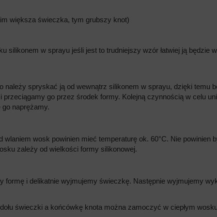
 (im większa świeczka, tym grubszy knot)
silikonem w sprayu jeśli jest to trudniejszy wzór łatwiej ją będzie w
ależy spryskać ją od wewnątrz silikonem w sprayu, dzięki temu bę
 i przeciągamy go przez środek formy. Kolejną czynnością w celu un
e go naprężamy.
ed wlaniem wosk powinien mieć temperaturę ok. 60°C. Nie powinien
osku zależy od wielkości formy silikonowej.
 formę i delikatnie wyjmujemy świeczkę. Następnie wyjmujemy wyka
m dołu świeczki a końcówkę knota można zamoczyć w ciepłym wosku