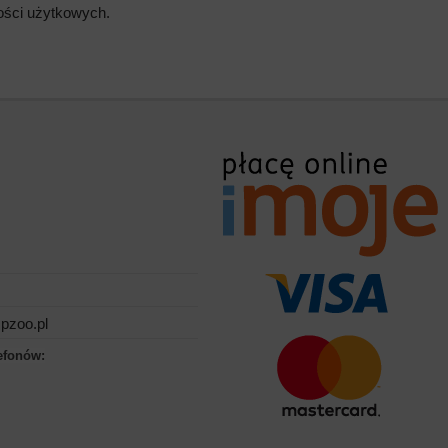
wości użytkowych.
pzoo.pl
efonów: