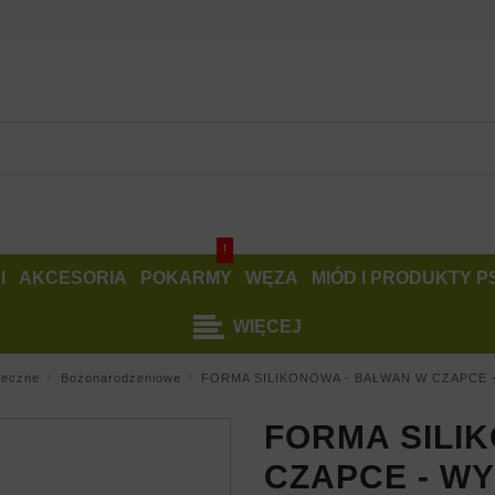
!
I
AKCESORIA
POKARMY
WĘZA
MIÓD I PRODUKTY 
WIĘCEJ
teczne
Bożonarodzeniowe
FORMA SILIKONOWA - BAŁWAN W CZAPCE 
FORMA SILI
CZAPCE - W