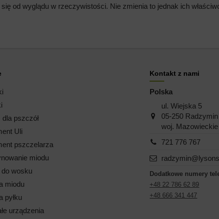
 się od wyglądu w rzeczywistości. Nie zmienia to jednak ich właści
e
Kontakt z nami
ki
Polska
i
ul. Wiejska 5
05-250 Radzymin
dla pszczół
woj. Mazowieckie
ent Uli
721 776 767
ent pszczelarza
nowanie miodu
radzymin@lysons
i do wosku
Dodatkowe numery tel
a miodu
+48 22 786 62 89
+48 666 341 447
a pyłku
łe urządzenia