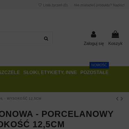
Lista życzeń (
0
)
Nie znalazłeś produktu? Napisz!
Zaloguj się
Koszyk
NOWOŚĆ
PSZCZELE
SŁOIKI, ETYKIETY, INNE
POZOSTAŁE
OŁ - WYSOKOŚĆ 12,5CM
KONOWA - PORCELANOWY
OKOŚĆ 12,5CM