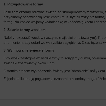
1. Przygotowanie formy
Jeśli zamierzamy odlewać świece ze skomplikowanym wzorem, to n
przycinamy odpowiednią ilość knota (musi być dłuższy niż forma)
formę. Na koniec wbijamy wykałaczkę w końcówkę knota i dobrz
2. Zalanie formy woskiem
Należy rozpuścić wosk w naczyniu (najlepiej emaliowanym). Prz
strumieniem, aby dotarł we wszystkie zagłębienia. Czas tężenia w
3. Wyjmowanie świecy z formy
Gdy wosk zastygnie aż będzie zimy to ściągamy gumki, otwieramy
świeczki zostawiamy około 1 cm.
Ostatnim etapem wykończenia świecy jest "obrobienie" nożykie
Zdjęcia są ilustracją poglądową i czasami przedmioty mogą różnić