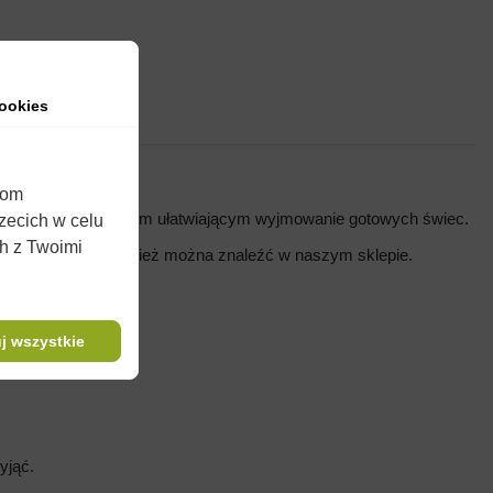
ookies
h użycie.
iom
dla formy i czynnikiem ułatwiającym wyjmowanie gotowych świec.
rzecich w celu
ch z Twoimi
 aromaty
które również można znaleźć w naszym sklepie.
j wszystkie
yjąć.