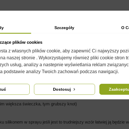
dy
Szczegóły
O C
OPIS
SZCZEGÓŁY PRODUKTU
KOMENTARZE
(0)
yczące plików cookies
konu o plastycznych właściwościach umożliwiających wielokrotne ic
zysta z własnych plików cookie, aby zapewnić Ci najwyższy poz
ie jej silikonem w sprayu. Silikon jest jednocześnie konserwantem 
a naszej stronie . Wykorzystujemy również pliki cookie stron t
zych usług, analizy a nastepnie wyświetlania reklam związany
oskonałego urozmaicenia produkcji świec
przydadzą się barwniki i
na podstawie analizy Twoich zachowań podczas nawigacji.
tych krokach:
zuć
Dostosuj
Zaakceptu
 (im większa świeczka, tym grubszy knot)
silikonem w sprayu jeśli jest to trudniejszy wzór łatwiej ją będzie w