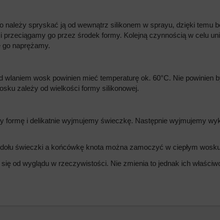
ależy spryskać ją od wewnątrz silikonem w sprayu, dzięki temu bę
 i przeciągamy go przez środek formy. Kolejną czynnością w celu un
e go naprężamy.
ed wlaniem wosk powinien mieć temperaturę ok. 60°C. Nie powinien
osku zależy od wielkości formy silikonowej.
 formę i delikatnie wyjmujemy świeczkę. Następnie wyjmujemy wyka
m dołu świeczki a końcówkę knota można zamoczyć w ciepłym wosku
 się od wyglądu w rzeczywistości. Nie zmienia to jednak ich właści