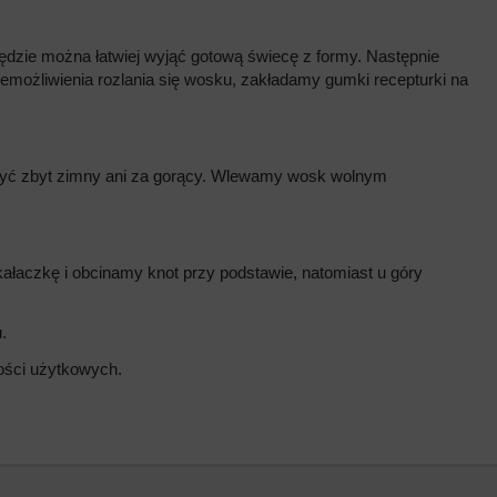
dzie można łatwiej wyjąć gotową świecę z formy. Następnie
iemożliwienia rozlania się wosku, zakładamy gumki recepturki na
 być zbyt zimny ani za gorący. Wlewamy wosk wolnym
łaczkę i obcinamy knot przy podstawie, natomiast u góry
.
wości użytkowych.