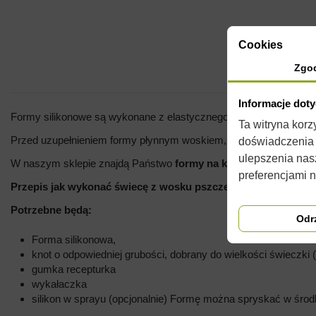
Cookies
Zgo
Informacje dot
Formy silikonowe są wykonane z elastycznego i wytrzymałego sili
Ta witryna kor
Przed uzupełnieniem formy płynnym woskiem, zaleca się spryskan
doświadczenia n
ulepszenia nas
W naszym sklepie znajdą Państwo
formy na każdą okazję
. Do d
preferencjami 
Przepis jak wykonać świecę z wosku pszczelego w kilku pros
Potrzebne będą:
Odr
Forma silikonowa,
knot o odpowiedniej grubości, dobrany do wielkości świeczki
gumka recepturka
wykałaczka
silikon w sprayu (opcjonalnie) Formę można spryskać w środku 