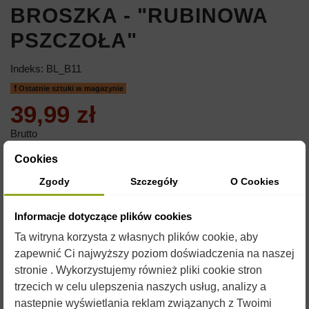
BROSZKA - "RUBINOWA
PSZCZOŁA"
Indeks:
BL_B11
Ostatnie sztuki w magazynie
39,99 zł
Brutto
Cookies
BROSZKA - "RUBINOWA PSZCZOŁA"
Zgody
Szczegóły
O Cookies
W cenie biżuterii dołączone jest pudełko oraz torebka.
Informacje dotyczące plików cookies
Ta witryna korzysta z własnych plików cookie, aby
zapewnić Ci najwyższy poziom doświadczenia na naszej
stronie . Wykorzystujemy również pliki cookie stron
trzecich w celu ulepszenia naszych usług, analizy a
nastepnie wyświetlania reklam związanych z Twoimi