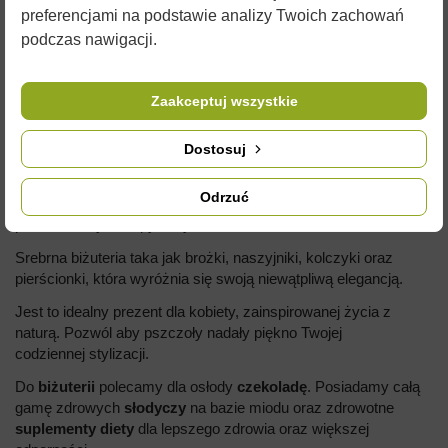
preferencjami na podstawie analizy Twoich zachowań
podczas nawigacji.
OPIS
Zaakceptuj wszystkie
BROSZKA - "RUBINOWA PSZCZOŁA"
Dostosuj
Stworzona kolekcja biżuterii
Bee & Love by Lyson
została
zainspirowana motywem natury oraz pszczelim. Pokazuje oraz
Odrzuć
przypomina wspaniałość świata otaczającego nas oraz piękno
pszczół i innych zapylaczy.
Srebrna biżuteria taka jak brożki, naszyjniki, kolczyki oraz
pierścionki, która wyróżnia się swoją niewątpliwą elegancją.
Jest to idealny prezent dla kobiety, zainspirowanej życia z
naturą. Pozwól aby pszczoły nadały piękno Twojej
codziennej stylizacji.
Do
biżuterii
polecamy dla osłody
czekoladę
. Posiadamy całą
gamę zdrowych
słodyczy
na bazie miodu oraz zdrowotne
suplementy
diety
dla lepszego zdrowia oraz większej