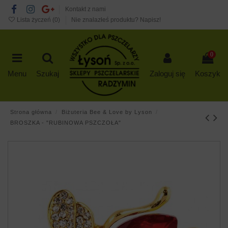
Kontakt z nami
Lista życzeń (
0
)
Nie znalazłeś produktu? Napisz!
0
Menu
Szukaj
Zaloguj się
Koszyk
Strona główna
Biżuteria Bee & Love by Lyson
BROSZKA - "RUBINOWA PSZCZOŁA"