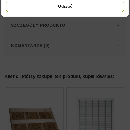
różnić się od wyglądu w rzeczywistości. Nie zmienia to jednak
ich właściwości użytkowych.
Odrzuć
SZCZEGÓŁY PRODUKTU
KOMENTARZE (0)
Klienci, którzy zakupili ten produkt, kupili również: