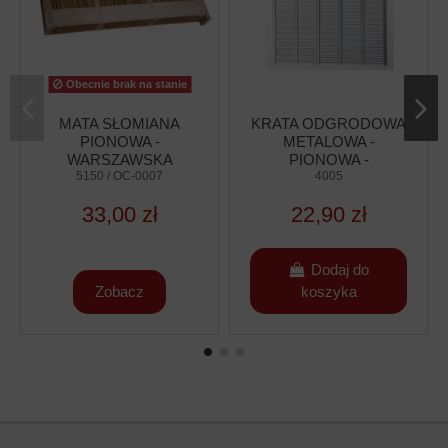
Obecnie brak na stanie
MATA SŁOMIANA
KRATA ODGRODOWA
PIONOWA -
METALOWA -
WARSZAWSKA
PIONOWA -
POSZERZANA
5150 / OC-0007
WARSZAWSKA
4005
POSZERZANA
33,00 zł
22,90 zł
(310X455MM)
Dodaj do
Zobacz
koszyka