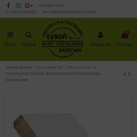
Kontakt z nami
Lista życzeń (
0
)
Nie znalazłeś produktu? Napisz!
0
Menu
Szukaj
Zaloguj się
Koszyk
Strona główna
Asortyment Uli
Akcesoria do uli
OCIEPLENIE GÓRNE WARSZAWSKIE POSZERZANE -
DREWNIANE