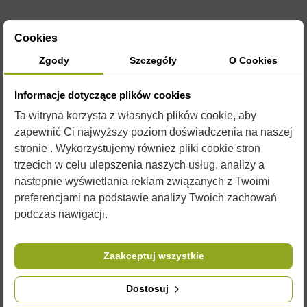
Cookies
OPIS
Zgody
Szczegóły
O Cookies
OCIEPLENIE GÓRNE - DREWNIANE
Informacje dotyczące plików cookies
Ocieplenie dla uli typu warszawskie poszerzane
Ta witryna korzysta z własnych plików cookie, aby
zapewnić Ci najwyższy poziom doświadczenia na naszej
Wymiary - 390mm x 390mm
stronie . Wykorzystujemy również pliki cookie stron
szerokość - 45mm
trzecich w celu ulepszenia naszych usług, analizy a
nastepnie wyświetlania reklam związanych z Twoimi
Wykonane z drewna.
preferencjami na podstawie analizy Twoich zachowań
Obite płótnem i wypełnione sieczką słomy żytniej.
podczas nawigacji.
Do
ocieplenia
polecamy
podkarmiaczki
oraz pokarmy takie
jak
syropy
oraz pełnowartościowe
ciasta
. W naszej ofercie
można również znaleźć wszystkie niezbędne elementy do
Zaakceptuj wszystkie
zachowania komfortu pszczół.
Dostosuj
Zdjęcia są ilustracją poglądową i czasami przedmioty mogą