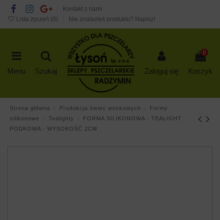
Kontakt z nami
Lista życzeń (
0
)
Nie znalazłeś produktu? Napisz!
0
Menu
Szukaj
Zaloguj się
Koszyk
Strona główna
Produkcja świec woskowych
Formy
silikonowe
Tealighty
FORMA SILIKONOWA - TEALIGHT
PODKOWA - WYSOKOŚĆ 2CM