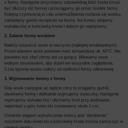
z formy. Następnie przycinamy odpowiednią ilość knota (musi
być dłuższy niż forma) i przeciągamy go przez środek formy.
Kolejną czynnością w celu uniemożliwienia rozlania się wosku,
zakładamy gumki recepturki na formę. Na koniec wbijamy
wykałaczkę w końcówkę knota i dobrze go naprężamy.
2. Zalanie formy woskiem
Należy rozpuścić wosk w naczyniu (najlepiej emaliowanym).
Przed wlaniem wosk powinien mieć temperaturę ok. 60°C. Nie
powinien być zbyt zimny ani za gorący. Wlewamy wosk
wolnym strumieniem, aby dotarł we wszystkie zagłębienia.
Czas tężenia wosku zależy od wielkości formy silikonowej.
3. Wyjmowanie świecy z formy
Gdy wosk zastygnie aż będzie zimy to ściągamy gumki,
otwieramy formę i delikatnie wyjmujemy świeczkę. Następnie
wyjmujemy wykałaczkę i obcinamy knot przy podstawie,
natomiast u góry świeczki zostawiamy około 1 cm.
Ostatnim etapem wykończenia świecy jest "obrobienie"
nożykiem dołu świeczki a końcówkę knota można zamoczyć w
ciepłym wosku.