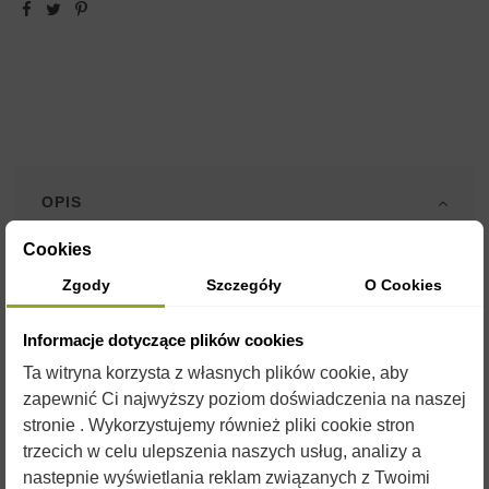
OPIS
Cookies
Formy silikonowe są wykonane z elastycznego i wytrzymałego
Zgody
Szczegóły
O Cookies
silikonu o plastycznych właściwościach umożliwiających
wielokrotne ich użycie.
Informacje dotyczące plików cookies
Przed uzupełnieniem formy płynnym woskiem, zaleca się
Ta witryna korzysta z własnych plików cookie, aby
spryskanie jej silikonem w sprayu. Silikon jest jednocześnie
zapewnić Ci najwyższy poziom doświadczenia na naszej
konserwantem dla formy i czynnikiem ułatwiającym
stronie . Wykorzystujemy również pliki cookie stron
wyjmowanie gotowych świec.
trzecich w celu ulepszenia naszych usług, analizy a
W naszym sklepie znajdą Państwo
formy na każdą okazję
. Do
nastepnie wyświetlania reklam związanych z Twoimi
doskonałego urozmaicenia produkcji świec
przydadzą się